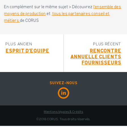
En complément sur le même sujet > Découvrez
l’ensemble des
moyens de production
et
tous les partenaires conseil et
métiers
de CORUS
PLUS ANCIEN
PLUS RÉCENT
ESPRIT D’ÉQUIPE
RENCONTRE
ANNUELLE CLIENTS
FOURNISSEURS
SUIVEZ-NOUS
Mentions légales & Crédits
© 2018 CORUS. Tous droits réservés.