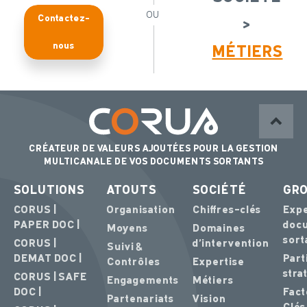
OU
Contactez-
>
nous
MÉTIERS
CRÉATEUR DE VALEURS AJOUTÉES POUR LA GESTION
MULTICANALE DE VOS DOCUMENTS SORTANTS
SOLUTIONS
ATOUTS
SOCIÉTÉ
GR
CORUS |
Organisation
Chiffres-clés
Expe
PAPER DOC |
doc
Moyens
Domaines
sort
CORUS |
d’intervention
Suivi &
DEMAT DOC |
Part
Contrôles
Expertise
stra
CORUS | SAFE
Engagements
Métiers
DOC |
Fact
Partenariats
Vision