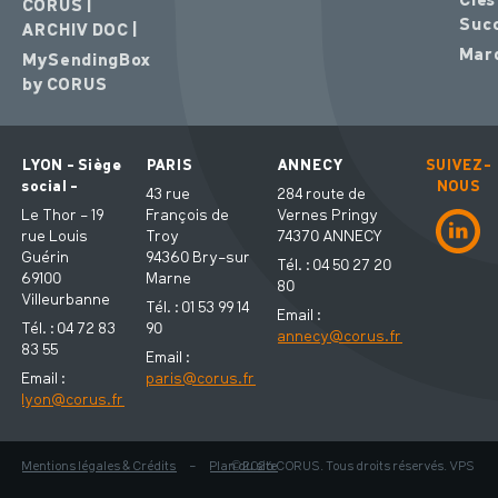
Clés
CORUS |
Suc
ARCHIV DOC |
Mar
MySendingBox
by CORUS
LYON - Siège
PARIS
ANNECY
SUIVEZ-
social -
NOUS
43 rue
284 route de
Le Thor - 19
François de
Vernes Pringy
rue Louis
Troy
74370 ANNECY
Guérin
94360 Bry-sur
Tél. : 04 50 27 20
69100
Marne
80
Villeurbanne
Tél. : 01 53 99 14
Email :
Tél. : 04 72 83
90
annecy@corus.fr
83 55
Email :
Email :
paris@corus.fr
lyon@corus.fr
Mentions légales & Crédits
-
Plan du site
© 2026 CORUS. Tous droits réservés. VPS