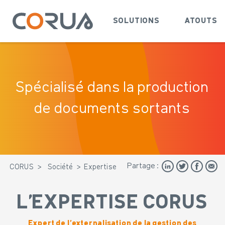
SOLUTIONS
ATOUTS
Spécialisé dans la production
de documents sortants
Partage :
CORUS
>
Société
>
Expertise
L’EXPERTISE CORUS
Expert de l’externalisation de la gestion des