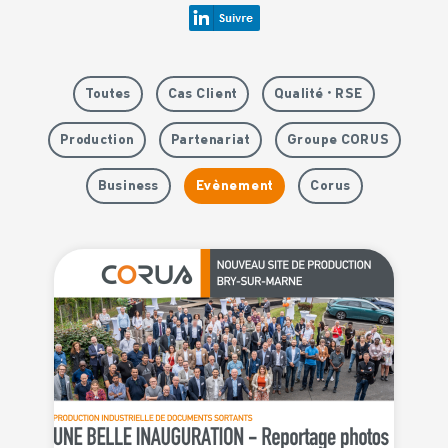
Toutes
Cas Client
Qualité • RSE
Production
Partenariat
Groupe CORUS
Business
Evènement
Corus