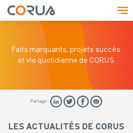
Faits marquants, projets
succès
et vie quotidienne de CORUS
Partage :
LES ACTUALITÉS DE CORUS