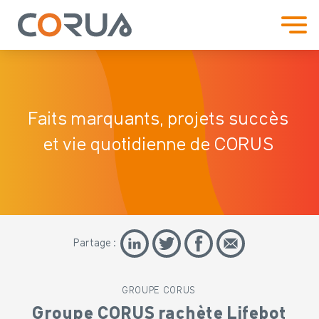
Faits marquants, projets
succès
et vie quotidienne de CORUS
Partage :
GROUPE CORUS
Groupe CORUS rachète Lifebot