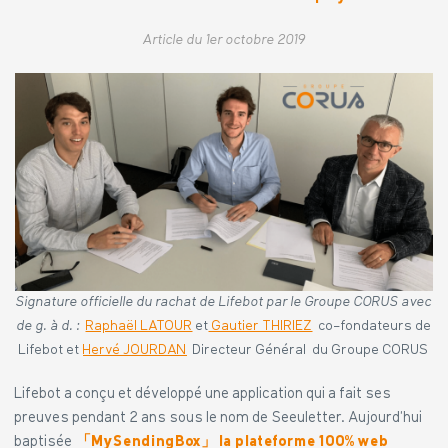
Article du 1er octobre 2019
Signature officielle du rachat de Lifebot par le Groupe CORUS avec
de g. à d. :
Raphaël LATOUR
et
Gautier THIRIEZ
co-fondateurs de
Lifebot et
Hervé JOURDAN
Directeur Général du Groupe CORUS
Lifebot a conçu et développé une application qui a fait ses
preuves pendant 2 ans sous le nom de Seeuletter. Aujourd’hui
baptisée
「MySendingBox」 la plateforme 100% web