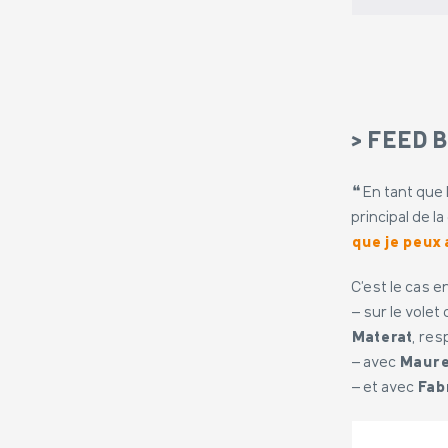
> FEED 
❝ En tant que 
principal de 
que je peux
C’est le cas 
– sur le vole
Materat
, re
– avec
Maure
– et avec
Fab