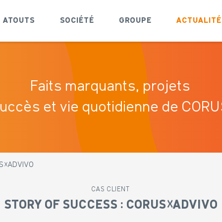
ATOUTS
SOCIÉTÉ
GROUPE
ACTUALITÉ
Faits marquants, projets
uccès et vie quotidienne de COR
RUS☓ADVIVO
CAS CLIENT
STORY OF SUCCESS : CORUS☓ADVIVO