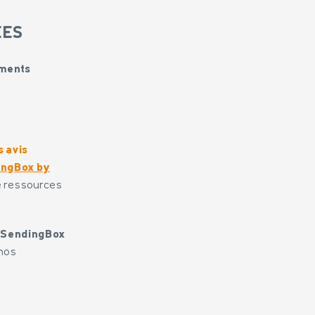
ÉES
uments
s avis
ngBox by
de ressources
ySendingBox
 nos