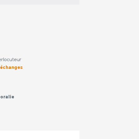
terlocuteur
s échanges
oralie