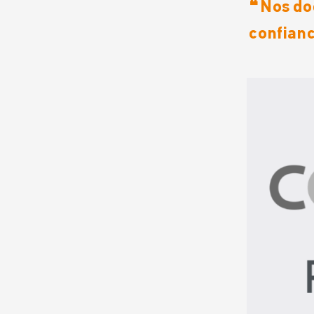
❝ Nos d
confianc