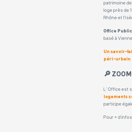
patrimoine de
loge près de 
Rhône et l’Isè
Office Public
basé à Vienne
Un savoir-f
péri-urbain 
🔎 ZOOM
L’ Office est
logements s
participe éga
Pour + d’info