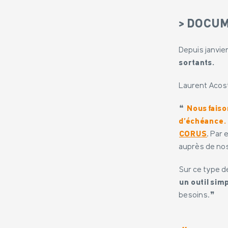
> DOCUM
Depuis janvie
sortants.
Laurent Acost
❝
Nous faiso
d’échéance.
CORUS
. Par
auprès de nos
Sur ce type 
un outil simp
besoins.❞