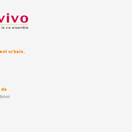
ent urbain,
n de
dvivo