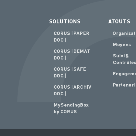
SOLUTIONS
ATOUTS
CORUS | PAPER
Organisat
DOC |
Moyens
CORUS | DEMAT
Suivi &
DOC |
Contrôle
CORUS | SAFE
Engagem
DOC |
Partenari
CORUS | ARCHIV
DOC |
MySendingBox
by CORUS