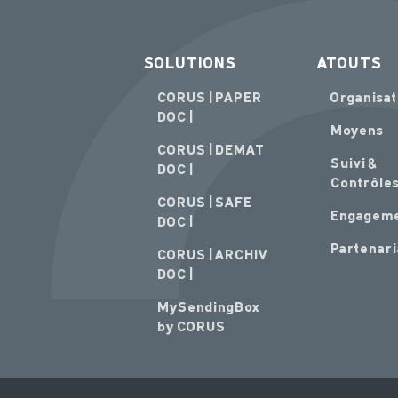
SOLUTIONS
ATOUTS
CORUS | PAPER
Organisat
DOC |
Moyens
CORUS | DEMAT
Suivi &
DOC |
Contrôle
CORUS | SAFE
Engagem
DOC |
Partenari
CORUS | ARCHIV
DOC |
MySendingBox
by CORUS