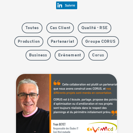
Toutes
Cas Client
Qualité • RSE
Production
Partenariat
Groupe CORUS
Business
Evènement
Corus