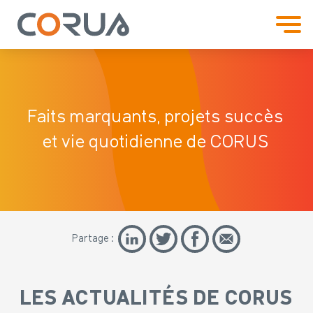
Faits marquants, projets
succès
et vie quotidienne de CORUS
Partage :
LES ACTUALITÉS DE CORUS