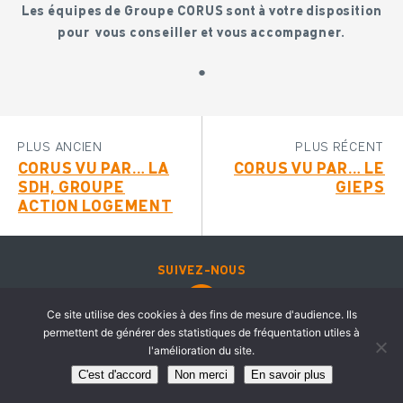
Les équipes de Groupe CORUS sont à votre disposition
pour
vous conseiller et vous accompagner.
●
PLUS ANCIEN
PLUS RÉCENT
CORUS VU PAR… LA
CORUS VU PAR… LE
SDH, GROUPE
GIEPS
ACTION LOGEMENT
SUIVEZ-NOUS
Ce site utilise des cookies à des fins de mesure d'audience. Ils
permettent de générer des statistiques de fréquentation utiles à
l'amélioration du site.
Mentions légales & Crédits
C'est d'accord
Non merci
En savoir plus
© 2018 CORUS. Tous droits réservés.