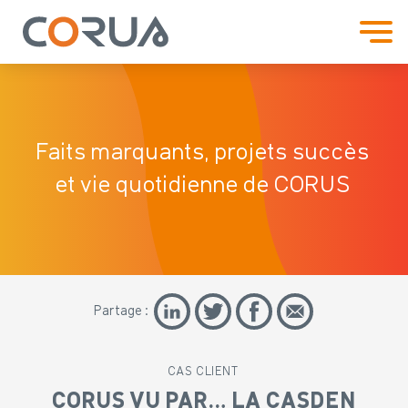
Faits marquants, projets
succès
et vie quotidienne de CORUS
Partage :
CAS CLIENT
CORUS VU PAR… LA CASDEN