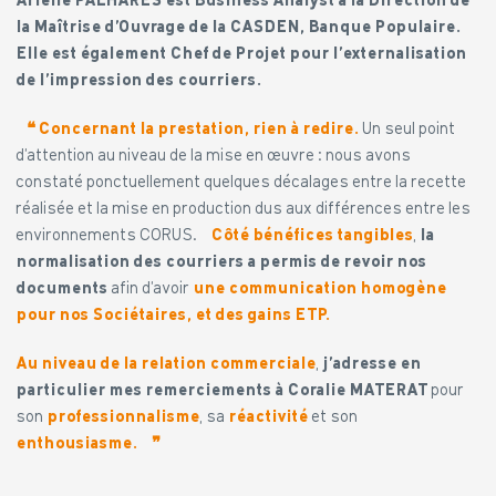
Arielle PALHARES est Business Analyst à la Direction de
la Maîtrise d’Ouvrage de la CASDEN, Banque Populaire.
Elle est également Chef de Projet pour l’externalisation
de l’impression des courriers.
❝
Concernant la prestation, rien à redire.
Un seul point
d’attention au niveau de la mise en œuvre : nous avons
constaté ponctuellement quelques décalages entre la recette
réalisée et la mise en production dus aux différences entre les
environnements CORUS.
Côté bénéfices tangibles
,
la
normalisation des courriers a permis de revoir nos
documents
afin d’avoir
une communication homogène
pour nos Sociétaires, et des gains ETP.
Au niveau de la relation commerciale
,
j’adresse en
particulier mes remerciements à Coralie MATERAT
pour
son
professionnalisme
, sa
réactivité
et son
enthousiasme.
❞