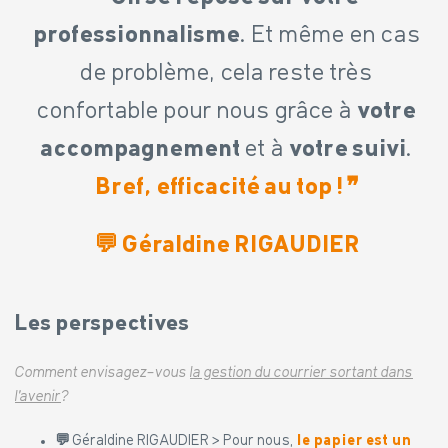
professionnalisme
. Et même
en cas
de
problème, cela reste très
confortable pour nous grâce à
votre
accompagnement
et à
votre suivi
.
Bref, efficacité au top !
❞
💬
Géraldine RIGAUDIER
Les perspectives
Comment envisagez-vous
la gestion du courrier sortant dans
l’avenir
?
💬
Géraldine RIGAUDIER > Pour nous,
le papier est un