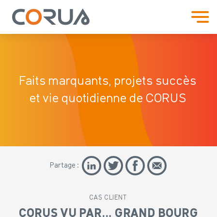
Faits marquants, projets
succès
et vie quotidienne de CORUS
Partage :
CAS CLIENT
CORUS VU PAR… GRAND BOURG