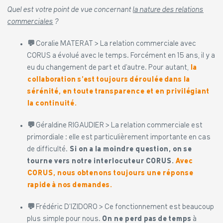
Quel est votre point de vue concernant
la nature des relations
commerciales
?
💬
Coralie MATERAT > La relation commerciale avec
CORUS a évolué avec le temps. Forcément en 15 ans, il y a
eu du changement de part et d’autre. Pour autant,
la
collaboration s’est toujours déroulée dans la
sérénité, en toute transparence et en privilégiant
la continuité.
💬
Géraldine RIGAUDIER > La relation commerciale est
primordiale : elle est particulièrement importante en cas
de difficulté.
Si on a la moindre question, on se
tourne vers notre interlocuteur CORUS.
Avec
CORUS, n
ous obtenons toujours une réponse
rapide à nos demandes.
💬
Frédéric D’IZIDORO > Ce fonctionnement est beaucoup
plus simple pour nous.
On ne perd pas de temps
à