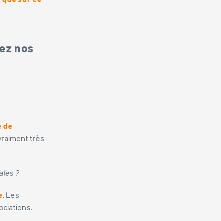
rque sur ce
ez nos
e de
vraiment très
ales ?
e
. Les
ociations.