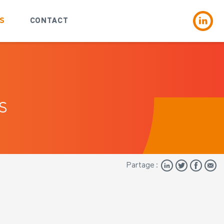
S
CONTACT
US
Partage :