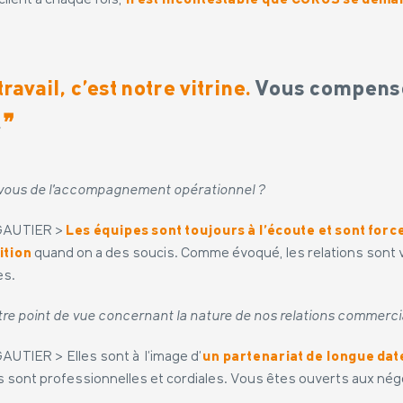
client à chaque fois,
il est incontestable que CORUS se déma
travail, c’est notre vitrine.
Vous compens
.
❞
ous de l’accompagnement opérationnel ?
 GAUTIER >
Les équipes sont toujours à l’écoute et sont forc
ition
quand on a des soucis. Comme évoqué, les relations sont 
es.
otre point de vue concernant la nature de nos relations commerci
GAUTIER > Elles sont à l’image d’
un partenariat de longue dat
ns sont professionnelles et cordiales. Vous êtes ouverts aux nég