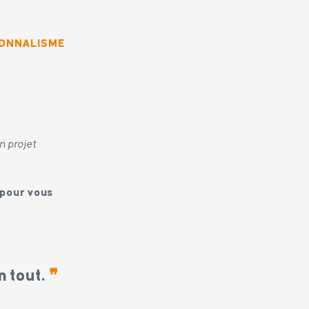
SIONNALISME
n projet
à pour vous
n tout.
❞