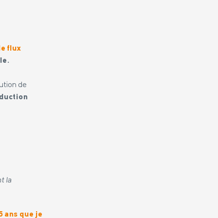
e flux
le.
ution de
oduction
t la
15 ans que je