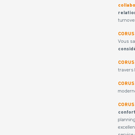
collabo
relati
turnove
CORUS a
Vous sa
consid
CORUS 
travers 
CORUS s
modern
CORUS 
confor
plannin
excellen