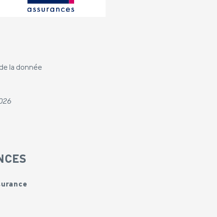
 de la donnée
2026
ANCES
ssurance