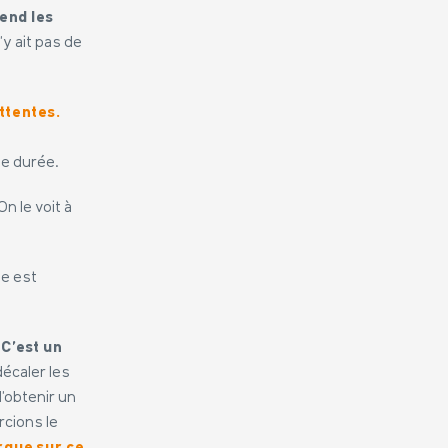
end les
n’y ait pas de
ttentes.
ue durée.
 On le voit à
ne est
C’est un
écaler les
’obtenir un
rcions le