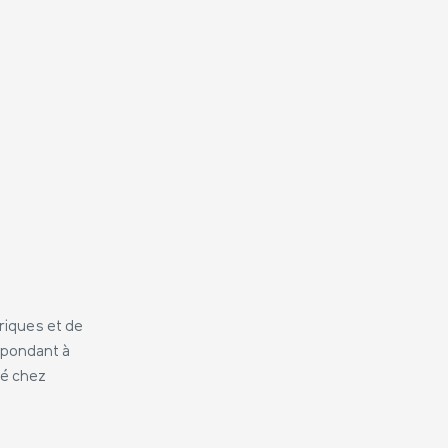
ériques et de
répondant à
gié chez