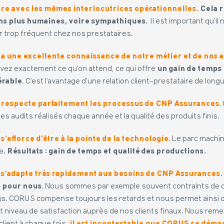
re avec les mêmes interlocutrices opérationnelles.
Cela r
ons plus humaines, voire sympathiques
. Il est important qu’il 
r trop fréquent chez nos prestataires.
 une excellente connaissance de notre métier et de nos a
vez exactement ce qu’on attend, ce qui offre
un gain de temps
érable
. C’est l’avantage d’une relation client-prestataire de long
respecte parfaitement les processus de CNP
Assurances
.
les audits réalisés chaque année et la qualité des produits finis.
’efforce d’être à la pointe de la technologie
. Le parc machi
e.
Résultats : gain de temps et qualité des productions.
s’adapte très rapidement aux besoins de CNP
Assurances.
t pour nous
. Nous sommes par exemple souvent contraints de d
gs. CORUS compense toujours les retards et nous permet ainsi d
t niveau de satisfaction auprès de nos clients finaux. Nous reme