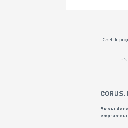
Chef de proj
• I
CORUS, 
Acteur de r
emprunteur i