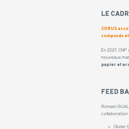
LE CADR
CORUS acc
composés et
En 2021, CNP 
nouveaux mar
papier et ar
FEED BA
Romain GUALIN
collaboratio
Olivier 