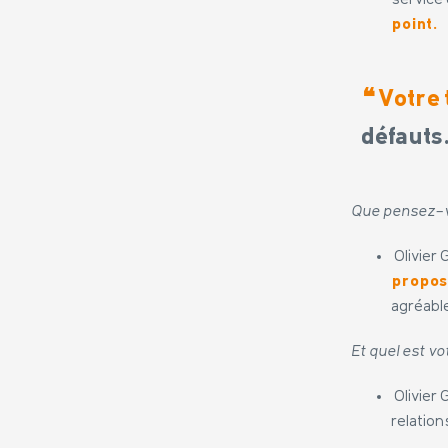
service 
point.
❝
Votre 
défauts
Que pensez-v
Olivier
propos
agréabl
Et quel est v
Olivier 
relatio