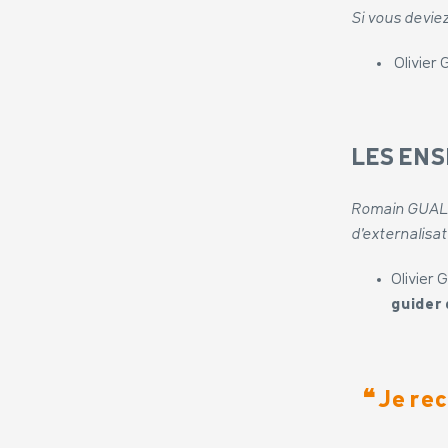
Si vous devie
Olivier
LES EN
Romain GUALIN
d’externalisa
Olivier
guider 
❝ Je re